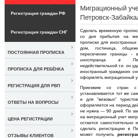
Миграционный уче
Регистрация граждан РФ
Петровск-Забайка
Сделать временную прописк
Регистрация граждан СНГ
со дня прибытия на мес
прописки для иностранных 
дом, гостиница, общеж
ПОСТОЯННАЯ ПРОПИСКА
пересечении границы - 
иностранца в Петро
недействительной т.е. он у
ПРОПИСКА ДЛЯ РЕБЁНКА
иностранный гражданин сно
оформлять миграционный уч
РЕГИСТРАЦИЯ ДЛЯ РВП
Приезжим со стран с
устанавливается тот же са
и для "визовых" туристо
ОТВЕТЫ НА ВОПРОСЫ
оформляется на период дей
не нужна — 90 дней. По за
на миграционный учет мигр
ЦЕНА РЕГИСТРАЦИИ
остается самостоятельно 
сделать регистрацию в Пе
может получить
регистр
ОТЗЫВЫ КЛИЕНТОВ